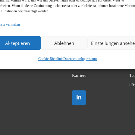
timmst, können wir Daten wie das Surfverhalten oder eindeutige IDs auf dieser Website
arbeiten. Wenn du deine Zustimmung nicht erteilst oder zurückziehst, können bestimmte Merkm
 Funktionen beeinträchtigt werden.
nste verwalten
Akzeptieren
Ablehnen
Einstellungen anseh
Cookie-Richtlinie
Datenschutz
Impressum
Karriere
Te
FA