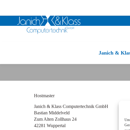
Zum
Inhalt
Janich & Kla
springen
Hostmaster
Janich & Klass Computertechnik GmbH
Bastian Middelveld
Zum Alten Zollhaus 24
Um 
42281 Wuppertal
Ger