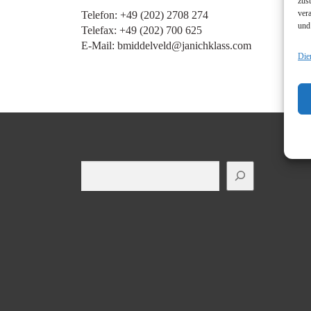
zus
ver
Telefon: +49 (202) 2708 274
und
Telefax: +49 (202) 700 625
E-Mail: bmiddelveld@janichklass.com
Die
Suchen