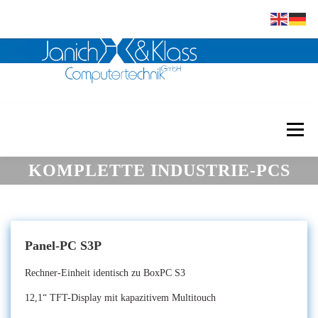
Zum
Inhalt
Menü
springen
KOMPLETTE INDUSTRIE-PCS
Janich & Klass
Embedded
Scanner
Software
Mikrofilm
Referenzen
Kontakt
Panel-PC S3P
Rechner-Einheit identisch zu BoxPC S3
Downloads
12,1“ TFT-Display mit kapazitivem Multitouch