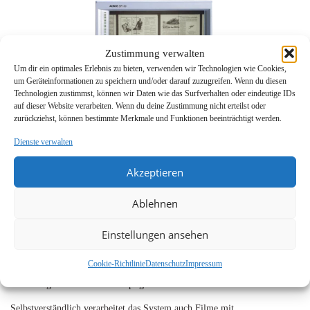
Zustimmung verwalten
Um dir ein optimales Erlebnis zu bieten, verwenden wir Technologien wie Cookies,
um Geräteinformationen zu speichern und/oder darauf zuzugreifen. Wenn du diesen
Technologien zustimmst, können wir Daten wie das Surfverhalten oder eindeutige IDs
auf dieser Website verarbeiten. Wenn du deine Zustimmung nicht erteilst oder
zurückziehst, können bestimmte Merkmale und Funktionen beeinträchtigt werden.
Dienste verwalten
Akzeptieren
Ablehnen
Bemerkenswert ist besonders die optionale Möglichkeit mit 256
Graustufen zu scannen zur Erstellung eines 8 Bit Images für die weitere
Einstellungen ansehen
Bearbeitung im Rechner. So können sowohl äußerst schwierige Vorlagen
optimal verarbeitet werden, als auch auf Positivfilm gespeicherte
Cookie-Richtlinie
Datenschutz
Impressum
Halbtonbilder. Die hohe Imagequalität wird durch flexible
Auflösungsstufen bis zu 800 dpi gewährleistet.
Selbstverständlich verarbeitet das System auch Filme mit