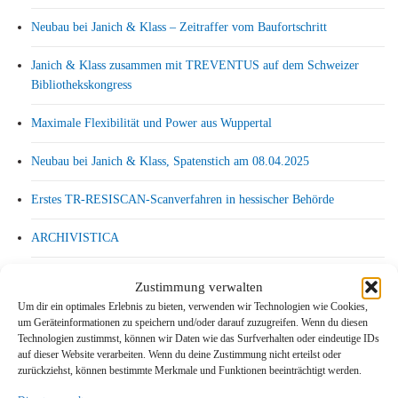
Neubau bei Janich & Klass – Zeitraffer vom Baufortschritt
Janich & Klass zusammen mit TREVENTUS auf dem Schweizer
Bibliothekskongress
Maximale Flexibilität und Power aus Wuppertal
Neubau bei Janich & Klass, Spatenstich am 08.04.2025
Erstes TR-RESISCAN-Scanverfahren in hessischer Behörde
ARCHIVISTICA
VOI Zertifizierung
Zustimmung verwalten
Um dir ein optimales Erlebnis zu bieten, verwenden wir Technologien wie Cookies,
Qualität kommt vor Geschwindigkeit
um Geräteinformationen zu speichern und/oder darauf zuzugreifen. Wenn du diesen
Technologien zustimmst, können wir Daten wie das Surfverhalten oder eindeutige IDs
Scan-Projekte in großen Dimensionen erfordern viel Know-how
auf dieser Website verarbeiten. Wenn du deine Zustimmung nicht erteilst oder
zurückziehst, können bestimmte Merkmale und Funktionen beeinträchtigt werden.
Ein neues Bedienkonzept