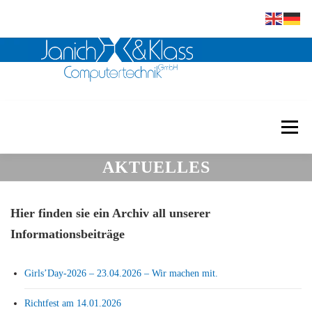
Zum
Inhalt
Menü
springen
AKTUELLES
Janich & Klass
Embedded
Scanner
Hier finden sie ein Archiv all unserer
Software
Mikrofilm
Referenzen
Kontakt
Informationsbeiträge
Girls’Day-2026 – 23.04.2026 – Wir machen mit.
Downloads
Richtfest am 14.01.2026