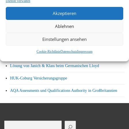
Dienste verwalten
Ein einzigartiger Papiertransport
Akzeptieren
Das Stasi Puzzle
Ablehnen
LBS Bausparkasse Hamburg validiert Wohnungsbauprämienanträge
Einstellungen ansehen
mit DpuScan direkt in der Poststelle
Cookie-Richtlinie
Datenschutz
Impressum
Bundesagentur für Arbeit
Lösung von Janich & Klass beim Germanischen Lloyd
HUK-Coburg Versicherungsgruppe
AQA Assessments und Qualifications Authority in Großbritannien
Suchen