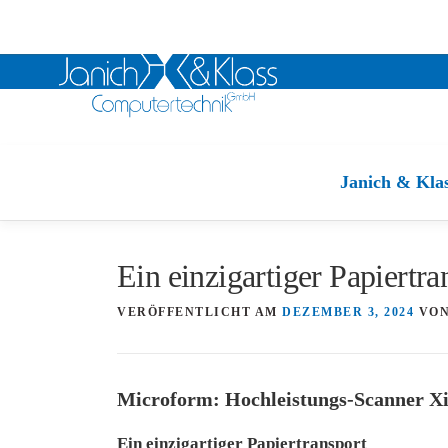
Zum
Inhalt
Janich & Kla
springen
Ein einzigartiger Papiertra
VERÖFFENTLICHT AM
DEZEMBER 3, 2024
VO
Microform: Hochleistungs-Scanner X
Ein einzigartiger Papiertransport