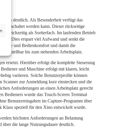
stems deutlich. Als Besonderheit verfügt das
 zugeschaltet werden kann. Dieser rückseitige
en
h gleichzeitig als Sortierfach. Im laufenden Betrieb
rden. Dies erspart viel Aufwand und senkt die
rgonomie und Bedienkomfort und damit die
henverstellbar bis zum stehenden Arbeitsplatz.
n ersetzt. Hierüber erfolgt die komplette Steuerung
ediener und Maschine erfolgt mit klaren, leicht
liebig variieren. Solche Benutzerprofile können
 Scanner zur Anmeldung kurz einstecken und die
ichen Anforderungen an einen Arbeitsplatz gerecht
erten Bedieners wurde das Touch-Screen Terminal
, ohne Benutzereingaben im Capture-Programm über
 Klass speziell für den Xino entwickelt wurde.
n werden höchsten Anforderungen an Belastung
rd über die lange Nutzungsdauer deutlich.