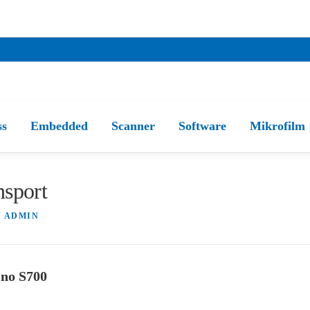
ss
Embedded
Scanner
Software
Mikrofilm
nsport
N
ADMIN
ino S700