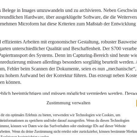
Belege in Images umzuwandeln und zu archivieren. Neben Geschwindigk
reundlichen Hardware, über ausgeklügelte Software, die die Weiterverar
ernehmen Microform hat diese Kriterien zum Maßstab der Entwicklung
 effizientes Arbeiten mit ergonomischer Gestaltung, robuster Bauweis
legarten unterschiedlicher Qualität und Beschaffenheit. Der S700 verar
er Papiertransport des Systems. Denn im Capturing-Bereich sind heute wi
eduzierung müssen allerdings besonders sorgfältig beurteilt werden. 
um, Fehler beim Scannen der Dokumente, seien es nun „mechanische“, w
 zu hohem Aufwand bei der Korrektur führen. Das erzeugt neben Koste
den können.
heblich beeinträchtigen und müssen möglichst vermieden werden. Des
ln: Die Kugeln sind einzeln flexibel gelagert und passen sich den Geg
Zustimmung verwalten
ein aufgeklebtes Bild, ein angeklammerter Zettel oder ein dicker Aufk
st Papiere mit zwei Millimeter Dicke sind kein Problem. Anders als be
dir ein optimales Erlebnis zu bieten, verwenden wir Technologien wie Cookies, um
 geführt. Im Xino besteht der Kontakt über die ganze Breite. Das erhöht
äteinformationen zu speichern und/oder darauf zuzugreifen. Wenn du diesen Technologien
timmst, können wir Daten wie das Surfverhalten oder eindeutige IDs auf dieser Website
knickt sind. Zusätzlich erfolgt die Belegumlenkung über einen sanfte
arbeiten. Wenn du deine Zustimmung nicht erteilst oder zurückziehst, können bestimmte Merkm
 Funktionen beeinträchtigt werden.