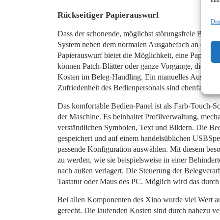
Rückseitiger Papierauswurf
Die
Dass der schonende, möglichst störungsfreie Belegtr
System neben dem normalen Ausgabefach an der Vorde
Papierauswurf bietet die Möglichkeit, eine Papierum
können Patch-Blätter oder ganze Vorgänge, die zwis
Kosten im Beleg-Handling. Ein manuelles Aussortier
Zufriedenheit des Bedienpersonals sind ebenfalls ein
Das komfortable Bedien-Panel ist als Farb-Touch-Scr
der Maschine. Es beinhaltet Profilverwaltung, mec
verständlichen Symbolen, Text und Bildern. Die Bed
gespeichert und auf einem handelsüblichen USBSpe
passende Konfiguration auswählen. Mit diesem beso
zu werden, wie sie beispielsweise in einer Behinder
nach außen verlagert. Die Steuerung der Belegvera
Tastatur oder Maus des PC. Möglich wird das durch 
Bei allen Komponenten des Xino wurde viel Wert auf
gerecht. Die laufenden Kosten sind durch nahezu ver