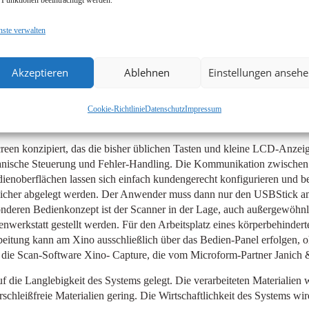
nste verwalten
ansport beim Xino im Vordergrund steht, wird auch in der Größe des Sy
rseite auch über eine Papierausgabe an der Rückseite, die bei Bedarf
Akzeptieren
Ablehnen
Einstellungen anseh
lenkung komplett zu vermeiden. Der rückseitige Papierauswurf dient auc
chen Patch-Blättern liegen, ohne Transportunterbrechung aussortiert we
en entfällt, Patch- Blätter können leicht wiederverwendet werden. E
Cookie-Richtlinie
Datenschutz
Impressum
 wichtiger Faktor für Produktivität. Der Xino ist optional motorisch hö
een konzipiert, das die bisher üblichen Tasten und kleine LCD-Anzeige
hanische Steuerung und Fehler-Handling. Die Kommunikation zwischen B
ienoberflächen lassen sich einfach kundengerecht konfigurieren und be
icher abgelegt werden. Der Anwender muss dann nur den USBStick am
nderen Bedienkonzept ist der Scanner in der Lage, auch außergewöhnl
tenwerkstatt gestellt werden. Für den Arbeitsplatz eines körperbehind
rbeitung kann am Xino ausschließlich über das Bedien-Panel erfolgen
die Scan-Software Xino- Capture, die vom Microform-Partner Janich &
 die Langlebigkeit des Systems gelegt. Die verarbeiteten Materialie
schleißfreie Materialien gering. Die Wirtschaftlichkeit des Systems wi