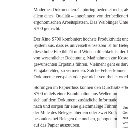
Modernes Dokumenten-Capturing bedeutet mehr, als 
allem eines: Qualität – angefangen von der bedienerf
ergonomischen Arbeitsplätzen. Das Waiblinger Unt
S700 gemacht.
Der Xino S700 kombiniert höchste Produktivität und
System aus, dass es universell einsetzbar ist für Be
diese hohe Flexibilität und Wirtschaftlichkeit ist d
von wesentlicher Bedeutung. Maßnahmen zur Kostenr
gewünschten Ergebnis führen. Vielmehr geht es dar
Eingabefehler, zu vermeiden. Solche Fehler können
Dokumente verspätet oder gar nicht verarbeitet wer
Störungen im Papierfluss können den Durchsatz er
S700 mittels einer Kombination aus Wellen und Kuge
sich auf dem Dokument zusätzliche Informationen – 
nach und sorgen für eine gleichmäßige Führung. Selb
Um 
der Mitte des Beleges über ein oder zwei Rollenpaare
Ger
zus
besonders bei Belegen die uneben, gebogen oder ge
ver
auf das Papier auszuüben.
und