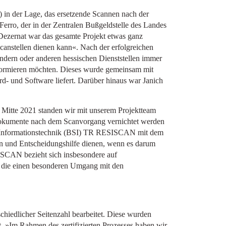
) in der Lage, das ersetzende Scannen nach der
rro, der in der Zentralen Bußgeldstelle des Landes
 Dezernat war das gesamte Projekt etwas ganz
Scanstellen dienen kann«. Nach der erfolgreichen
ndern oder anderen hessischen Dienststellen immer
formieren möchten. Dieses wurde gemeinsam mit
d- und Software liefert. Darüber hinaus war Janich
o. Mitte 2021 standen wir mit unserem Projektteam
erdokumente nach dem Scanvorgang vernichtet werden
er Informationstechnik (BSI) TR RESISCAN mit dem
n und Entscheidungshilfe dienen, wenn es darum
ISCAN bezieht sich insbesondere auf
 die einen besonderen Umgang mit den
hiedlicher Seitenzahl bearbeitet. Diese wurden
. »Im Rahmen des zertifizierten Prozesses haben wir