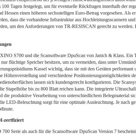
 100 Tagen festgelegt, um für eventuelle Rückfragen innerhalb der reg
nd Hessen einen höheren sechsstelligen Euro-Betrag vorgesehen. Als e
en, dass die vorhandene Infrastruktur aus Hochleistungsscannern und
erden, um den Anforderungen von TR-RESISCAN gerecht zu werden. In
rungen
e XINO S700 und die Scansoftware DpuScan von Janich & Klass. Ein Te
ur flüchtige Speicher besitzen, um zu vermeiden, dass unter Umständ
ungspräsidiums Kassel wichtig, dass sie mit den Geräten performant u
e Höhenverstellung und verschiedene Positionierungsmöglichkeiten der 
dienoberflächen lassen sich kundengerecht konfigurieren. Die Scansy
 die Stapelhöhe bis zu 800 Blatt reichen kann. Die integrierte Ultrascha
nd die produktive Verarbeitung von unterschiedlichem Belegmaterial si
d die LED-Beleuchtung sorgt für eine optimale Ausleuchtung. Je nach 
Minute.
-zertfiziert
00 Serie als auch für die Scansoftware DpuScan Version 7 bescheinigt