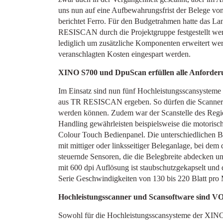
uns nun auf eine Aufbewahrungsfrist der Belege von
berichtet Ferro. Für den Budgetrahmen hatte das La
RESISCAN durch die Projektgruppe festgestellt werd
lediglich um zusätzliche Komponenten erweitert w
veranschlagten Kosten eingespart werden.
XINO S700 und DpuScan erfüllen alle Anforde
Im Einsatz sind nun fünf Hochleistungsscansystem
aus TR RESISCAN ergeben. So dürfen die Scanner n
werden können. Zudem war der Scanstelle des Regier
Handling gewährleisten beispielsweise die motorisch
Colour Touch Bedienpanel. Die unterschiedlichen Be
mit mittiger oder linksseitiger Beleganlage, bei dem
steuernde Sensoren, die die Belegbreite abdecken u
mit 600 dpi Auflösung ist staubschutzgekapselt un
Serie Geschwindigkeiten von 130 bis 220 Blatt pro 
Hochleistungsscanner und Scansoftware sind VOI
Sowohl für die Hochleistungsscansysteme der XINO 7