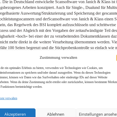
Die in Deutschland entwickelte Scansoftware von Janich & Klass ist 
gsbezogenes Arbeiten konzipiert. Auch für Single-, Dualund für Multi
gelbasierte Auswertung/Strukturierung und Speicherung der gescannten
Hochleistungsscannern und derScansoftware von Janich & Klass einen 
n, das Regelwerk des BSI komplett aufzuschlüsseln und schrittweise a
zess und der Abgleich mit den Vorgaben der zeitaufwändigste Teil des 
ügbarkeit »hoch« bei einer der zu verarbeitenden Dokumentklassen dazu
nicht mehr direkt in die weitere Verarbeitung übernommen werden. Vie
ähr 100 Seiten begrenzt und die Stichprobenkontrolle so einfach wie m
verglichen. Da das TR-RESISCAN-Verfahren ein Vier-Augen-Prinzip vor
Zustimmung verwalten
arbeitenden identisch sein, die den Scanvorgang durchführen.
dir ein optimales Erlebnis zu bieten, verwenden wir Technologien wie Cookies, um
CAN
äteinformationen zu speichern und/oder darauf zuzugreifen. Wenn du diesen Technologien
timmst, können wir Daten wie das Surfverhalten oder eindeutige IDs auf dieser Website
t nun auch das Mitliefern eines Transfervermerks und die Siegelung d
arbeiten. Wenn du deine Zustimmung nicht erteilst oder zurückziehst, können bestimmte Merkm
ermerk geht beispielsweise hervor, wer das Dokument gescannt und we
 Funktionen beeinträchtigt werden.
nsfervermerk seine Gültigkeit verlieren. Zur Vorbereitung des Zertifizi
tifizierungsberechtigter Berater, von denen es derzeit nur vier in Deut
nste verwalten
as fünf Arbeitstage in Anspruch nahm. Ferro erinnert sich: »Alle Beteil
lich beschrieben und praktisch demonstriert werden. Vertreter von Ja
zu beantworten.«
Akzeptieren
Ablehnen
Einstellungen anseh