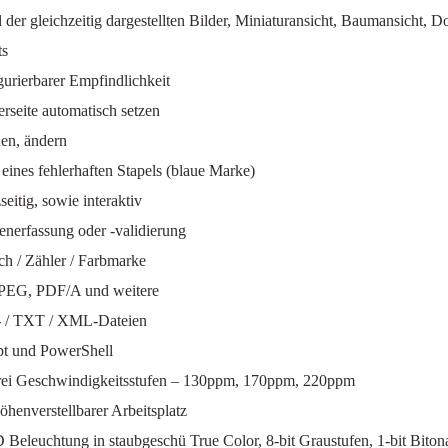
er gleichzeitig dargestellten Bilder, Miniaturansicht, Baumansicht, 
ts
igurierbarer Empfindlichkeit
rseite automatisch setzen
nen, ändern
n eines fehlerhaften Stapels (blaue Marke)
eitig, sowie interaktiv
enerfassung oder -validierung
tch / Zähler / Farbmarke
JPEG, PDF/A und weitere
l- / TXT / XML-Dateien
pt und PowerShell
rei Geschwindigkeitsstufen – 130ppm, 170ppm, 220ppm
öhenverstellbarer Arbeitsplatz
Beleuchtung in staubgeschü True Color, 8-bit Graustufen, 1-bit Biton