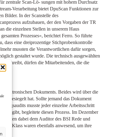
für zentrale Scan-Lö- sungen mit hohem Durchsatz
stream-Verarbeitung bietet DpuScan Funktionen zur
 Bilder. In der Scanstelle des
Scanprozess aufzubauen, der den Vorgaben der TR
n die einzelnen Stellen in unserem Haus
gesamten Prozesses«, berichtet Ferro. So führte
, dass eine dreiprozentige Stichprobenkontrolle
lmehr mussten die Verantwortlichen dafür sorgen,
öglich gestaltet wurde. Die technisch ausgewählten
schreibt, dürfen die Mitarbeitenden, die die
es elektronischen Dokuments. Beides wird über die
ale
r es gesiegelt hat. Sollte jemand das Dokument
erungsaudits musste jeder einzelne Arbeitsschritt
schland gibt, begleitete diesen Prozess. Im Dezember
igten hatten dabei dem Auditor des BSI Rede und
nich & Klass waren ebenfalls anwesend, um ihre
en