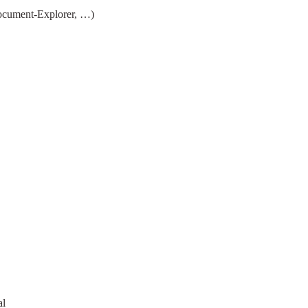
Document-Explorer, …)
al