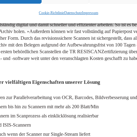
e
Cookie-Richtlinie
Datenschutz
Impressum
er etwas höher geworden ist, hat der zertifizierte TRRESISCAN-Prozes
ständig digital und damit schneller und effizienter arbeiten. So ist es 
 Archiv holen. »Außerdem können wir fast vollständig auf Papierpost 
scher Form. Durch das revisionssichere Scannen ist sichergestellt, dass a
Archiv mit den Belegen aufgrund der Aufbewahrungsfrist von 100 Tagen 
der ersten behördlichen Scanstellen die TR RESISCANZertifizierung übe
 und -software weit unter den veranschlagten Kosten geschafft zu hab
er vielfältigen Eigenschaften unserer Lösung
ren zur Parallelverarbeitung von OCR, Barcodes, Bildverbesserung un
rn bis hin zu Scannern mit mehr als 200 Blatt/Min
ern im Scanprozess als einklicklösung realisierbar
d ISIS-Scannern
ch wenn der Scanner nur Single-Stream liefert