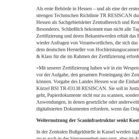
Als erste Behörde in Hessen – und als eine der erst
strengen Technischen Richtlinie TR RESISCAN durch
Hessen als Sachgebietsleiter Zentralbereich und Res
Besonderes. Schließlich bekommt man nicht alle Tage
Zertifizierung und deren Bekanntwerden erhält das
wieder Anfragen von Verantwortlichen, die sich d
dem deutschen Hersteller von Hochleistungsscannern 
& Klass für die im Rahmen der Zertifizierung erfor
»Mit unserer Zertifizierung haben wir in ein Wespenn
vor der Aufgabe, den gesamten Posteingang der Zent
können. Vorgabe des Landes Hessen war die Einhal
Kürzel BSI TR-03138 RESISCAN. Sie soll in Justiz,
geht, Papierdokumente nicht nur zu scannen, sonde
Anwendungen, in denen gesetzliche oder anderweit
digitalisierten Dokumenten erfordern, wenn das Orig
Weiternutzung der Scaninfrastruktur senkt Kost
In der Zentralen Bußgeldstelle in Kassel werden tä
zwar auch in der Vergangenheit gescannt, aber im A