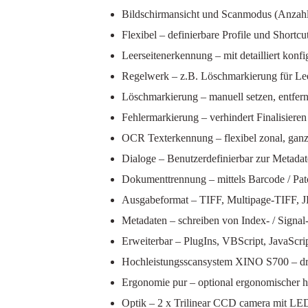
Bildschirmansicht und Scanmodus (Anzahl d
Flexibel – definierbare Profile und Shortcu
Leerseitenerkennung
– mit detailliert konf
Regelwerk
– z.B. Löschmarkierung für Lee
Löschmarkierung
– manuell setzen, entfer
Fehlermarkierung
– verhindert Finalisiere
OCR Texterkennung – flexibel zonal, ganzs
Dialoge – Benutzerdefinierbar zur Metadat
Dokumenttrennung
– mittels Barcode / Pa
Ausgabeformat
– TIFF, Multipage-TIFF, 
Metadaten
– schreiben von Index- / Signa
Erweiterbar –
PlugIns, VBScript, JavaScri
Hochleistungsscansystem XINO S700
– d
Ergonomie pur
– optional ergonomischer h
Optik
– 2 x Trilinear CCD camera mit LED 