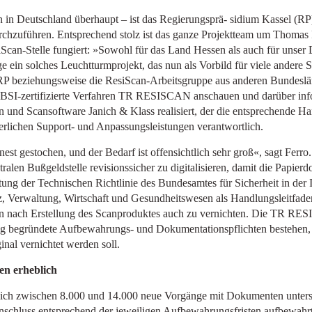
en in Deutschland überhaupt – ist das Regierungsprä- sidium Kassel (RP
zuführen. Entsprechend stolz ist das ganze Projektteam um Thomas Fe
iScan-Stelle fungiert: »Sowohl für das Land Hessen als auch für unser
 ein solches Leuchtturmprojekt, das nun als Vorbild für viele andere 
 RP beziehungsweise die ResiScan-Arbeitsgruppe aus anderen Bundeslä
as BSI-zertifizierte Verfahren TR RESISCAN anschauen und darüber in
und Scansoftware Janich & Klass realisiert, der die entsprechende Har
derlichen Support- und Anpassungsleistungen verantwortlich.
est gestochen, und der Bedarf ist offensichtlich sehr groß«, sagt Ferr
ralen Bußgeldstelle revisionssicher zu digitalisieren, damit die Papi
tung der Technischen Richtlinie des Bundesamtes für Sicherheit in d
 Verwaltung, Wirtschaft und Gesundheitswesen als Handlungsleitfade
rn nach Erstellung des Scanproduktes auch zu vernichten. Die TR RES
ig begründete Aufbewahrungs- und Dokumentationspflichten bestehen,
inal vernichtet werden soll.
en erheblich
glich zwischen 8.000 und 14.000 neue Vorgänge mit Dokumenten untersc
nschluss entsprechend der jeweiligen Aufbewahrungsfristen aufbewahrt