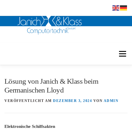
Zum
Inhalt
Menü
springen
Janich & Klass
Embedded
Scanner
Lösung von Janich & Klass beim
Germanischen Lloyd
Software
Mikrofilm
Referenzen
Kontakt
VERÖFFENTLICHT AM
DEZEMBER 3, 2024
VON
ADMIN
Downloads
Elektronische Schiffsakten