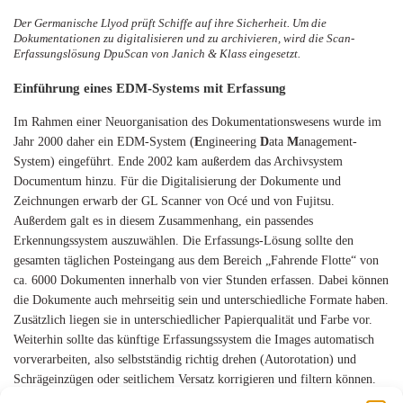
Der Germanische Llyod prüft Schiffe auf ihre Sicherheit. Um die
Dokumentationen zu digitalisieren und zu archivieren, wird die Scan-
Erfassungslösung DpuScan von Janich & Klass eingesetzt.
Einführung eines EDM-Systems mit Erfassung
Im Rahmen einer Neuorganisation des Dokumentationswesens wurde im
Jahr 2000 daher ein EDM-System (
E
ngineering
D
ata
M
anagement-
System) eingeführt. Ende 2002 kam außerdem das Archivsystem
Documentum hinzu. Für die Digitalisierung der Dokumente und
Zeichnungen erwarb der GL Scanner von Océ und von Fujitsu.
Außerdem galt es in diesem Zusammenhang, ein passendes
Erkennungssystem auszuwählen. Die Erfassungs-Lösung sollte den
gesamten täglichen Posteingang aus dem Bereich „Fahrende Flotte“ von
ca. 6000 Dokumenten innerhalb von vier Stunden erfassen. Dabei können
die Dokumente auch mehrseitig sein und unterschiedliche Formate haben.
Zusätzlich liegen sie in unterschiedlicher Papierqualität und Farbe vor.
Weiterhin sollte das künftige Erfassungssystem die Images automatisch
vorverarbeiten, also selbstständig richtig drehen (Autorotation) und
Schrägeinzügen oder seitlichem Versatz korrigieren und filtern können.
Zusätzlich sollte es möglich sein, mehrseitige Dokumente zu einer