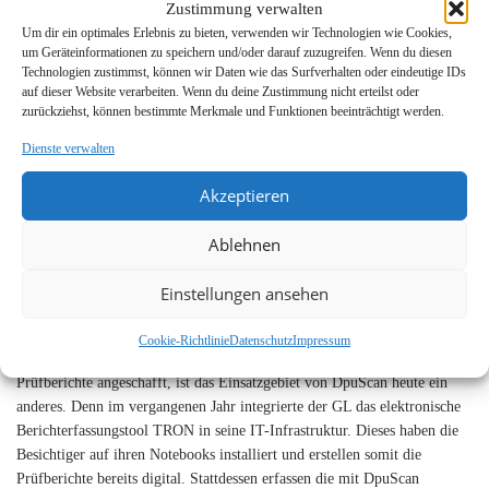
Zustimmung verwalten
Multipage-Tiff-Datei zusammenzufassen. Die hinzugezogene Dr. Ernst
Um dir ein optimales Erlebnis zu bieten, verwenden wir Technologien wie Cookies,
Consultec führte mit drei Systemen einen Benchmark-Test durch, bei
um Geräteinformationen zu speichern und/oder darauf zuzugreifen. Wenn du diesen
dem DpuScan von Janich & Klass als eindeutiger Sieger hervorging.
Technologien zustimmst, können wir Daten wie das Surfverhalten oder eindeutige IDs
auf dieser Website verarbeiten. Wenn du deine Zustimmung nicht erteilst oder
Dokumentenerfassung durch Barcode-Kennung
zurückziehst, können bestimmte Merkmale und Funktionen beeinträchtigt werden.
Dienste verwalten
Nach der Pilotphase wurde das System in den Produktivbetrieb
genommen. Die Dokumente erhalten vor dem Einscannen einen Barcode
Akzeptieren
mit einer eindeutigen Dokumentennummer. Über den Barcode erfolgt die
Verknüpfung zwischen einer Sendung und den darin enthaltenen
Ablehnen
Dokumenten in dem EDM-System. „Uns überzeugt insbesondere die
hohe Geschwindigkeit, mit der DpuScan auch ein hohes
Einstellungen ansehen
Dokumentvolumen, wie es bei uns vorkommt, verarbeiten kann“, erklärt
Detlev Salzmann, Leiter der Registratur beim GL.
Cookie-Richtlinie
Datenschutz
Impressum
Wurde das Erfassungssystem zunächst primär für die Digitalisierung der
Prüfberichte angeschafft, ist das Einsatzgebiet von DpuScan heute ein
anderes. Denn im vergangenen Jahr integrierte der GL das elektronische
Berichterfassungstool TRON in seine IT-Infrastruktur. Dieses haben die
Besichtiger auf ihren Notebooks installiert und erstellen somit die
Prüfberichte bereits digital. Stattdessen erfassen die mit DpuScan