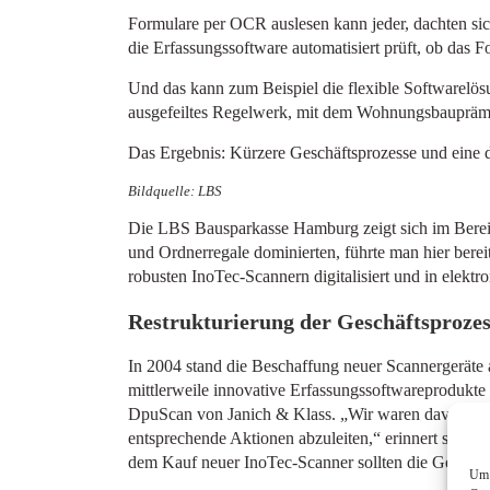
Formulare per OCR auslesen kann jeder, dachten si
die Erfassungssoftware automatisiert prüft, ob das For
Und das kann zum Beispiel die flexible Softwarel
ausgefeiltes Regelwerk, mit dem Wohnungsbauprämiena
Das Ergebnis: Kürzere Geschäftsprozesse und eine d
Bildquelle: LBS
Die LBS Bausparkasse Hamburg zeigt sich im Bere
und Ordnerregale dominierten, führte man hier ber
robusten InoTec-Scannern digitalisiert und in elekt
Restrukturierung der Geschäftsprozes
In 2004 stand die Beschaffung neuer Scannergeräte 
mittlerweile innovative Erfassungssoftwareprodukte v
DpuScan von Janich & Klass. „Wir waren davon begeis
entsprechende Aktionen abzuleiten,“ erinnert sich D
dem Kauf neuer InoTec-Scanner sollten die Geschäft
Um 