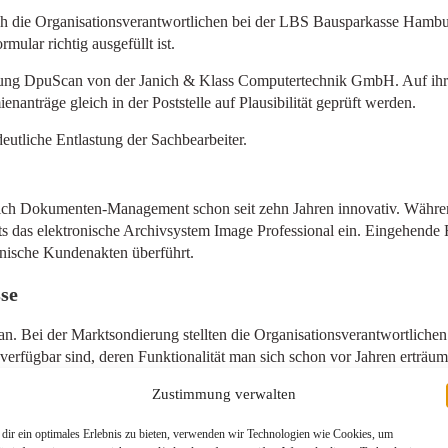
ch die Organisationsverantwortlichen bei der LBS Bausparkasse Hambur
mular richtig ausgefüllt ist.
ösung DpuScan von der Janich & Klass Computertechnik GmbH. Auf ihre
nträge gleich in der Poststelle auf Plausibilität geprüft werden.
eutliche Entlastung der Sachbearbeiter.
ich Dokumenten-Management schon seit zehn Jahren innovativ. Währ
eits das elektronische Archivsystem Image Professional ein. Eingehen
ronische Kundenakten überführt.
se
an. Bei der Marktsondierung stellten die Organisationsverantwortlich
erfügbar sind, deren Funktionalität man sich schon vor Jahren erträumt
tert, dass die Lösung in der Lage ist, über regelbasierte Definitionen
Zustimmung verwalten
r. Rüdiger Weißbach, Prokurist der Organisation bei der LBS in Hambur
sprozesse mit Hilfe von DpuScan restrukturiert werden.
dir ein optimales Erlebnis zu bieten, verwenden wir Technologien wie Cookies, um