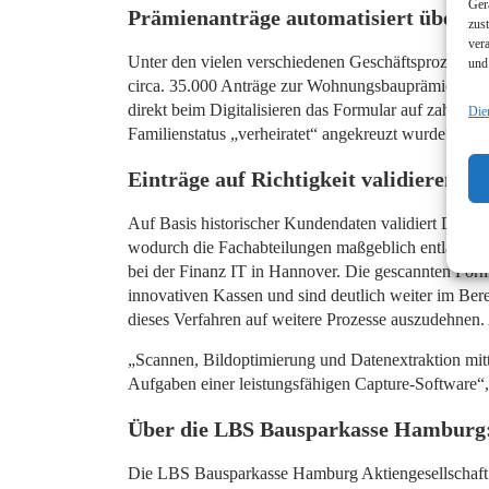
Ger
Prämienanträge automatisiert überpr
zus
ver
Unter den vielen verschiedenen Geschäftsprozessen
und
circa. 35.000 Anträge zur Wohnungsbauprämie. Um di
direkt beim Digitalisieren das Formular auf zahlreic
Die
Familienstatus „verheiratet“ angekreuzt wurde“, erl
Einträge auf Richtigkeit validieren
Auf Basis historischer Kundendaten validiert DpuScan
wodurch die Fachabteilungen maßgeblich entlastet 
bei der Finanz IT in Hannover. Die gescannten For
innovativen Kassen und sind deutlich weiter im Ber
dieses Verfahren auf weitere Prozesse auszudehnen.
„Scannen, Bildoptimierung und Datenextraktion mi
Aufgaben einer leistungsfähigen Capture-Software“,
Über die LBS Bausparkasse Hamburg
Die LBS Bausparkasse Hamburg Aktiengesellschaft g