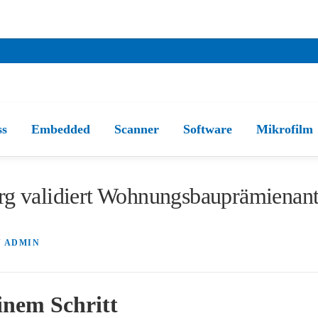
ss
Embedded
Scanner
Software
Mikrofilm
 validiert Wohnungsbauprämienant
N
ADMIN
einem Schritt