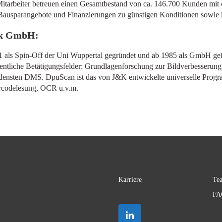
itarbeiter betreuen einen Gesamtbestand von ca. 146.700 Kunden mit
Bausparangebote und Finanzierungen zu günstigen Konditionen sowie 
ik GmbH:
ls Spin-Off der Uni Wuppertal gegründet und ab 1985 als GmbH gefü
entliche Betätigungsfelder: Grundlagenforschung zur Bildverbesserung,
chiedensten DMS. DpuScan ist das von J&K entwickelte universelle Pr
Barcodelesung, OCR u.v.m.
Karriere
Te
FA