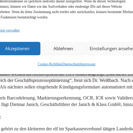
äteinformationen zu speichern und/oder darauf zuzugreifen. Wenn du diesen Technologien
üfen
timmst, können wir Daten wie das Surfverhalten oder eindeutige IDs auf dieser Website
arbeiten. Wenn du deine Zustimmung nicht erteilst oder zurückziehst, können bestimmte Merkm
 wählte man die Verarbeitung der Wohnungsbauprämienanträge als Start
 Funktionen beeinträchtigt werden.
ese automatisiert bearbeiten zu können, erstellten Fach- und Organis
he Plausibilitäten prüft. „Beispielsweise wird geprüft, ob beide Untersc
nste verwalten
äutert Dr. Weißbach.
Akzeptieren
Ablehnen
Einstellungen anseh
 diverse weitere Einträge im Formular auf Richtigkeit. Diese Plausibili
Cookie-Richtlinie
Datenschutz
Impressum
werden. Die per OCR extrahierten Daten wandern schließlich zur weite
mulare werden im Archivsystem als TIFF-Datei abgelegt. „Mit dieser
eich der Geschäftsprozessoptimierung“, freut sich Dr. Weißbach. Nach
 Als nächstes sollen eingehende Kündigungsformulare automatisiert mi
ttels Barcodelesung, Markierungserkennung, OCR, ICR sowie Validier
 fügt Dietmar Janich, Geschäftsführer der Janich & Klass GmbH, hinzu
:
ehört zu den kleineren der elf im Sparkassenverbund tätigen Landesb