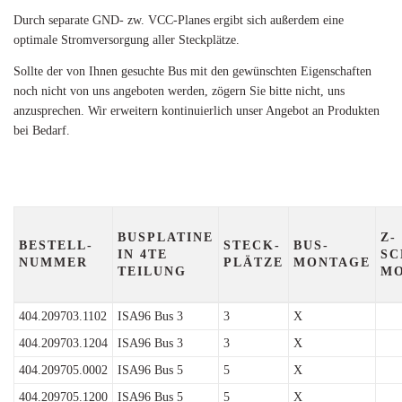
Durch separate GND- zw. VCC-Planes ergibt sich außerdem eine
optimale Stromversorgung aller Steckplätze.
Sollte der von Ihnen gesuchte Bus mit den gewünschten Eigenschaften
noch nicht von uns angeboten werden, zögern Sie bitte nicht, uns
anzusprechen. Wir erweitern kontinuierlich unser Angebot an Produkten
bei Bedarf.
BUSPLATINE
Z-
BESTELL-
STECK-
BUS-
IN 4TE
SC
NUMMER
PLÄTZE
MONTAGE
TEILUNG
M
404.209703.1102
ISA96 Bus 3
3
X
404.209703.1204
ISA96 Bus 3
3
X
404.209705.0002
ISA96 Bus 5
5
X
404.209705.1200
ISA96 Bus 5
5
X