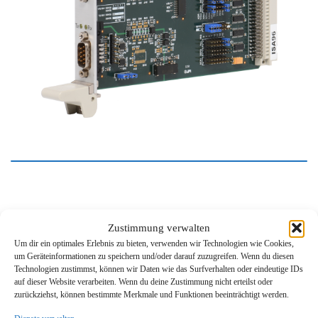
Die technische Daten in Stichworten:
Zustimmung verwalten
Um dir ein optimales Erlebnis zu bieten, verwenden wir Technologien wie Cookies,
2 serielle PC-kompatible Schnittstellen vom Typ RS422/485,
um Geräteinformationen zu speichern und/oder darauf zuzugreifen. Wenn du diesen
galvanisch entkoppelt
Technologien zustimmst, können wir Daten wie das Surfverhalten oder eindeutige IDs
auf dieser Website verarbeiten. Wenn du deine Zustimmung nicht erteilst oder
Auf allen Schnittstellen kann ein 16Byte großer FIFO aktiviert
zurückziehst, können bestimmte Merkmale und Funktionen beeinträchtigt werden.
werden (kompatibel zum NS16550). Die FIFO-Ansteuerung
wird von vielen Standard-Softwarepaketen unterstützt.