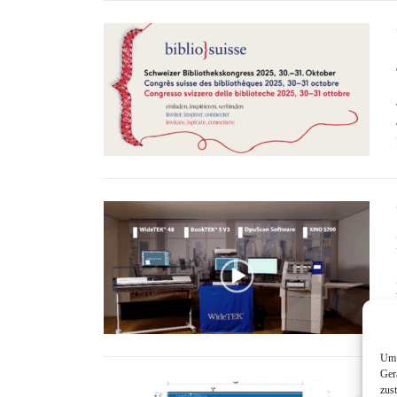
Um 
Ger
zus