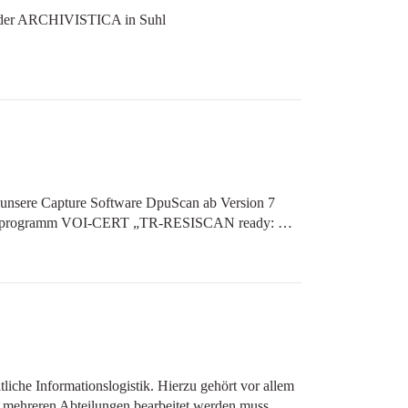
 der ARCHIVISTICA in Suhl
unsere Capture Software DpuScan ab Version 7
erungsprogramm VOI-CERT „TR-RESISCAN ready: …
tliche Informationslogistik. Hierzu gehört vor allem
 in mehreren Abteilungen bearbeitet werden muss. …