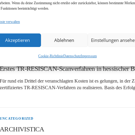
arbeiten. Wenn du deine Zustimmung nicht erteilst oder zurückziehst, können bestimmte Merkm
Neubau bei Janich & Klass, Spatenstich am 08.04.20
 Funktionen beeinträchtigt werden.
Endlich… nach langer Planung geht unser Neubauprojekt mit dem symbo
nste verwalten
Jahr 2023 mit einer Bauvoranfrage begann, ist mit der erteilten Bau
Akzeptieren
Ablehnen
Einstellungen anseh
Cookie-Richtlinie
Datenschutz
Impressum
UNCATEGORIZED
Erstes TR-RESISCAN-Scanverfahren in hessischer B
Für rund ein Drittel der veranschlagten Kosten ist es gelungen, in der
zertifiziertes TR-RESISCAN-Verfahren zu realisieren. Basis des Erfol
UNCATEGORIZED
ARCHIVISTICA